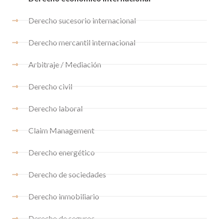
Derecho sucesorio internacional
Derecho mercantil internacional
Arbitraje / Mediación
Derecho civil
Derecho laboral
Claim Management
Derecho energético
Derecho de sociedades
Derecho inmobiliario
Derecho de seguros