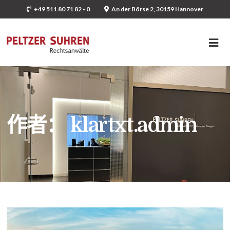
+49 511 80 71 82 - 0
An der Börse 2, 30159 Hannover
作者：
klartxt.admin